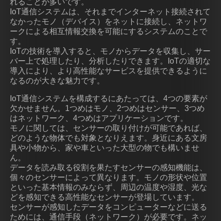
れることが多いです。
IoT通信システムは、それまでインターネット接続されて
なかったモノ（デバイス）をネットに接続し、ネットワ
ークによる相互情報交換を可能にするシステムのことで
す。
IoTの技術を導入すると、モノからデータを収集し、サー
バー上で処理したり、分析したりできます。IoTの適切な
導入により、より高性能なサービスを提供できるように
なるのが大きな魅力です。
IoT通信システムを構成するにあたっては、4つの要素が
欠かせません。1つめはモノ、2つめはセンサー、3つめ
はネットワーク、4つめはアプリケーションです。
モノに関しては、センサーの取り付けが可能であれば、
どのような物体でも対象となりえます。身近にある文房
具や小物から、家や車といった大型の物でも構いませ
ん。
データを読み取る役割を果たすセンサーの感知機能は、
個々のセンサーによって異なります。モノの形状や位置
といった基本情報のみならず、周辺の温度や湿度、光な
どを感知できる高性能なセンサーが登場しています。
センサーが感知したデータをコンピューターなどに送る
ためには、通信手段（ネットワーク）が必要です。ネッ