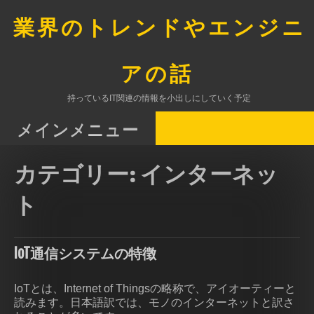
コ
ン
業界のトレンドやエンジニ
テ
ン
ツ
アの話
へ
ス
持っているIT関連の情報を小出しにしていく予定
キ
ッ
メインメニュー
プ
カテゴリー:
インターネッ
ト
IoT通信システムの特徴
IoTとは、Internet of Thingsの略称で、アイオーティーと
読みます。日本語訳では、モノのインターネットと訳さ